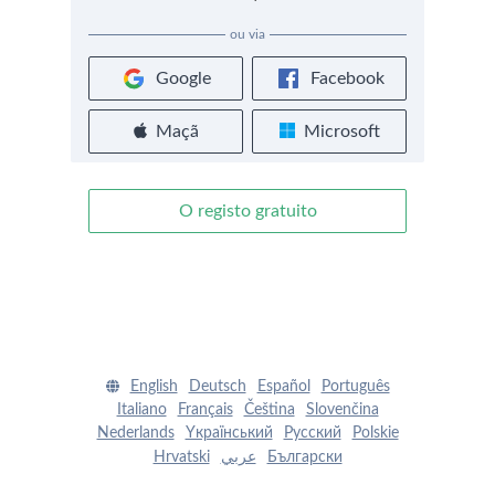
ou via
Google
Facebook
Maçã
Microsoft
O registo gratuito
English
Deutsch
Español
Português
Italiano
Français
Čeština
Slovenčina
Nederlands
Yкраїнський
Pусский
Polskie
Hrvatski
عربي
Български